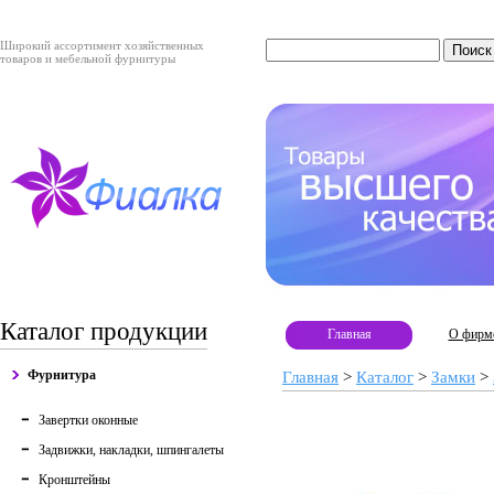
Широкий ассортимент хозяйственных
товаров и мебельной фурнитуры
Каталог продукции
Главная
О фирм
Фурнитура
Главная
>
Каталог
>
Замки
>
Завертки оконные
Задвижки, накладки, шпингалеты
Кронштейны