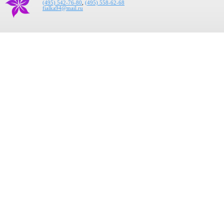
(495) 542-76-80
,
(495) 558-62-68
fialka94@mail.ru