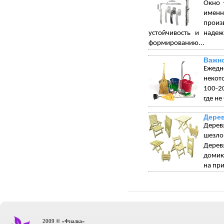
Окно 
именн
произ
устойчивость и надеж
формированию...
Важно
Ежедн
некот
100-20
где не
Дере
Дерев
шезло
Дерев
домик
на при
2009 © «Фиалка»