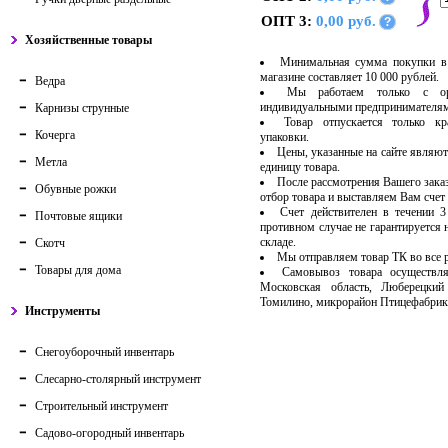
ОПТ 3:
0,00 руб.
?
Хозяйственные товары
Минимальная сумма покупки в
магазине составляет 10 000 рублей.
Ведра
Мы работаем только с ор
индивидуальными предпринимателя
Карнизы струнные
Товар отпускается только кр
Кочерга
упаковки.
Цены, указанные на сайте являют
Метла
единицу товара.
После рассмотрения Вашего зака
Обувные рожки
отбор товара и выставляем Вам счет 
Счет действителен в течении 
Почтовые ящики
противном случае не гарантируется 
складе.
Скотч
Мы отправляем товар ТК во все
Товары для дома
Самовывоз товара осуществля
Московская область, Люберецкий
Томилино, микрорайон Птицефабрик
Инструменты
Снегоуборочный инвентарь
Слесарно-столярный инструмент
Строительный инструмент
Садово-огородный инвентарь