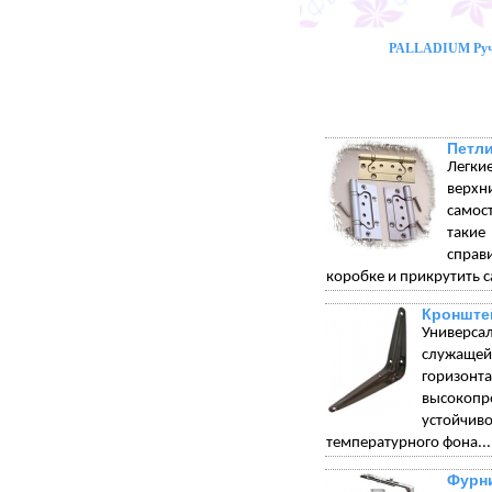
PALLADIUM Ручк
Петли
Легки
верхн
самос
такие
справ
коробке и прикрутить с
Кронште
Универса
служащей 
горизонт
высокопр
устойчи
температурного фона...
Фурни