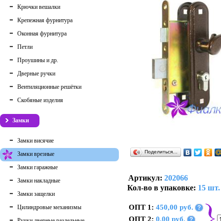
Крючки вешалки
Крепежная фурнитура
Оконная фурнитура
Петли
Проушины и др.
Дверные ручки
Вентиляционные решётки
Скобяные изделия
Замки
Замки висячие
Поделиться…
Замки врезные
Замки гаражные
Артикул:
202066
Замки накладные
Кол-во в упаковке:
15 шт.
Замки защелки
ОПТ 1:
450,00 руб.
Цилиндровые механизмы
?
ОПТ 2:
0,00 руб.
?
Ручки дверные раздельные