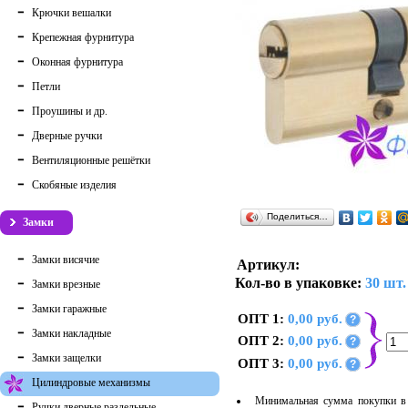
Крючки вешалки
Крепежная фурнитура
Оконная фурнитура
Петли
Проушины и др.
Дверные ручки
Вентиляционные решётки
Скобяные изделия
Поделиться…
Замки
Замки висячие
Артикул:
Кол-во в упаковке:
30 шт.
Замки врезные
Замки гаражные
ОПТ 1:
0,00 руб.
?
Замки накладные
ОПТ 2:
0,00 руб.
?
Замки защелки
ОПТ 3:
0,00 руб.
?
Цилиндровые механизмы
Минимальная сумма покупки в 
Ручки дверные раздельные