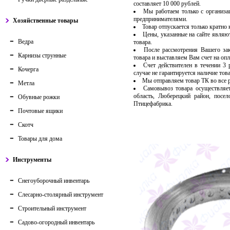
составляет 10 000 рублей.
Мы работаем только с организ
предпринимателями.
Хозяйственные товары
Товар отпускается только кратно
Цены, указанные на сайте являю
Ведра
товара.
После рассмотрения Вашего за
Карнизы струнные
товара и выставляем Вам счет на опл
Счет действителен в течении 3
Кочерга
случае не гарантируется наличие тов
Мы отправляем товар ТК во все
Метла
Самовывоз товара осуществляет
область, Люберецкий район, посе
Обувные рожки
Птицефабрика.
Почтовые ящики
Скотч
Товары для дома
Инструменты
Снегоуборочный инвентарь
Слесарно-столярный инструмент
Строительный инструмент
Садово-огородный инвентарь