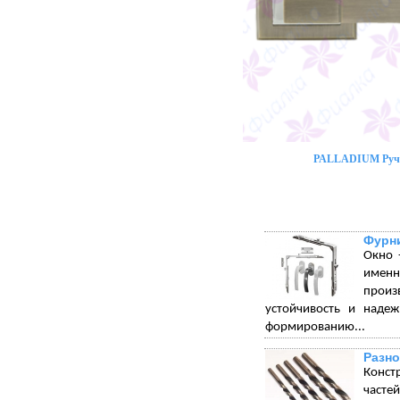
PALLADIUM Ручк
Фурни
Окно 
именн
произ
устойчивость и надеж
формированию...
Разно
Конст
часте