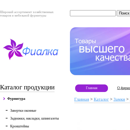
Широкий ассортимент хозяйственных
товаров и мебельной фурнитуры
Каталог продукции
Главная
О фирм
Фурнитура
Главная
>
Каталог
>
Замки
>
Завертки оконные
Задвижки, накладки, шпингалеты
Кронштейны