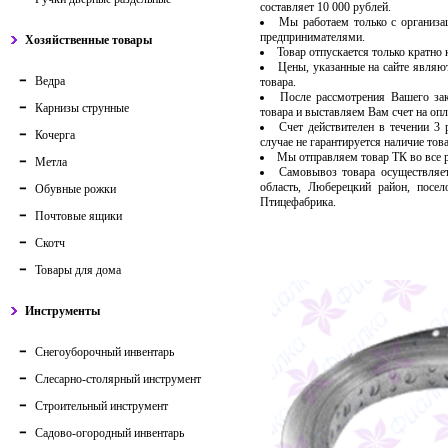
составляет 10 000 рублей.
Мы работаем только с организ
предпринимателями.
Хозяйственные товары
Товар отпускается только кратно
Цены, указанные на сайте являю
Ведра
товара.
После рассмотрения Вашего за
Карнизы струнные
товара и выставляем Вам счет на опл
Счет действителен в течении 3
Кочерга
случае не гарантируется наличие тов
Мы отправляем товар ТК во все
Метла
Самовывоз товара осуществляет
область, Люберецкий район, посе
Обувные рожки
Птицефабрика.
Почтовые ящики
Скотч
Товары для дома
Инструменты
Снегоуборочный инвентарь
Слесарно-столярный инструмент
Строительный инструмент
Садово-огородный инвентарь