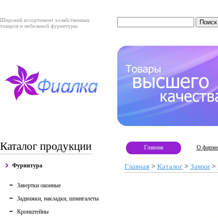
Широкий ассортимент хозяйственных
товаров и мебельной фурнитуры
Каталог продукции
Главная
О фирм
Фурнитура
Главная
>
Каталог
>
Замки
>
Завертки оконные
Задвижки, накладки, шпингалеты
Кронштейны