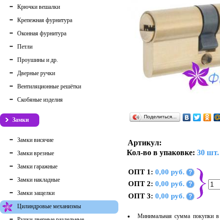
Крючки вешалки
Крепежная фурнитура
Оконная фурнитура
Петли
Проушины и др.
Дверные ручки
Вентиляционные решётки
Скобяные изделия
Поделиться…
Замки
Замки висячие
Артикул:
Кол-во в упаковке:
30 шт.
Замки врезные
Замки гаражные
ОПТ 1:
0,00 руб.
?
Замки накладные
ОПТ 2:
0,00 руб.
?
Замки защелки
ОПТ 3:
0,00 руб.
?
Цилиндровые механизмы
Минимальная сумма покупки в 
Ручки дверные раздельные