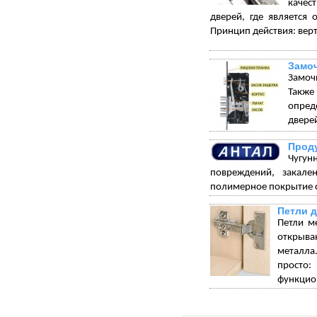
качес
дверей, где является 
Принцип действия: вер
Замо
Замоч
Такж
опред
дверей
Проду
Чугун
повреждений, закале
полимерное покрытие с
Петли 
Петли м
открыва
металла.
просто:
функцион