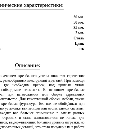
нические характеристики:
50 мм.
50 мм.
35 мм.
2 мм.
Сталь
Цинк
я:
шт.
Описание:
значением крепёжного уголка является скрепление
х разнообразных конструкций и деталей. При помощи
и, где необходим крепёж, под прямым углом
 необходимые элементы. В основном крепёжные
уют при изготовлении или сборке деревянных
роительстве. Для качественной сборки мебели, также
 крепёжная фурнитура. Без них не обойдёшься при
 по установке вентиляции или отопительной системы.
аходит всё большее применение в самых разных
х отраслях и стала использоваться не только для
ентов, выдерживающих большой уровень нагрузки, но
декоративных деталей, что стало популярным в работе