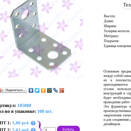
Тех
Высота:
Длина:
Ширина:
Толщина металла:
Материал:
Покрытие:
Единица измерени
Основным предна
между собой самы
их к плоскост
присоединяются
уголки использ
Поделиться…
конструкций в ст
будет необходима
проведении работ
ртикул:
105088
Эта фурнитура н
л-во в упаковке:
100 шт.
производственны
закрепления элем
и для соединения 
ПТ 1:
5,80 руб.
?
дизайнеров.
ПТ 2:
5,63 руб.
?