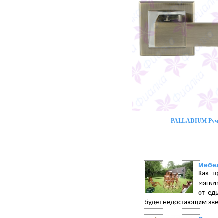
PALLADIUM Ручк
Мебел
Как п
мягки
от ед
будет недостающим зве