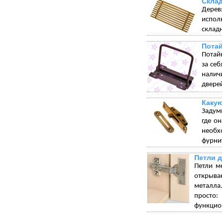
Склад
Дерев
испол
склад
Пота
Потай
за себ
налич
дверей
Какую
Задумы
где о
необх
фурнит
Петли 
Петли м
открыва
металла.
просто:
функцион