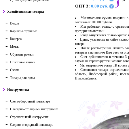
ОПТ 3:
0,00 руб.
?
Хозяйственные товары
Минимальная сумма покупки в 
составляет 10 000 рублей.
Ведра
Мы работаем только с организ
предпринимателями.
Карнизы струнные
Товар отпускается только кратно
Кочерга
Цены, указанные на сайте являю
товара.
Метла
После рассмотрения Вашего за
товара и выставляем Вам счет на опл
Обувные рожки
Счет действителен в течении 3
случае не гарантируется наличие тов
Почтовые ящики
Мы отправляем товар ТК во все
Самовывоз товара осуществляет
Скотч
область, Люберецкий район, посе
Товары для дома
Птицефабрика.
Инструменты
Снегоуборочный инвентарь
Слесарно-столярный инструмент
Строительный инструмент
Садово-огородный инвентарь