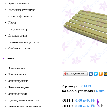
Крючки вешалки
Крепежная фурнитура
Оконная фурнитура
Петли
Проушины и др.
Дверные ручки
Вентиляционные решётки
Скобяные изделия
Замки
Замки висячие
Поделиться…
Замки врезные
Замки гаражные
Артикул:
501013
Замки накладные
Кол-во в упаковке:
4 шт.
Замки защелки
ОПТ 1:
0,00 руб.
Цилиндровые механизмы
?
ОПТ 2:
0,00 руб.
?
Ручки дверные раздельные