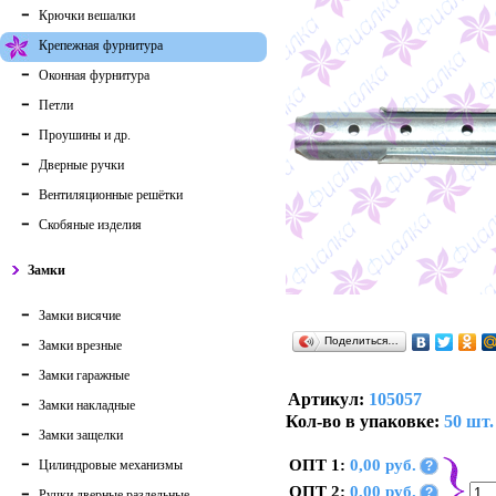
Крючки вешалки
Крепежная фурнитура
Оконная фурнитура
Петли
Проушины и др.
Дверные ручки
Вентиляционные решётки
Скобяные изделия
Замки
Замки висячие
Поделиться…
Замки врезные
Замки гаражные
Артикул:
105057
Замки накладные
Кол-во в упаковке:
50 шт.
Замки защелки
ОПТ 1:
0,00 руб.
Цилиндровые механизмы
?
ОПТ 2:
0,00 руб.
?
Ручки дверные раздельные