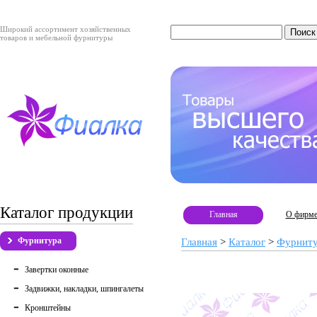
Широкий ассортимент хозяйственных
товаров и мебельной фурнитуры
Каталог продукции
Главная
О фирм
Фурнитура
Главная
>
Каталог
>
Фурнит
Завертки оконные
Задвижки, накладки, шпингалеты
Кронштейны