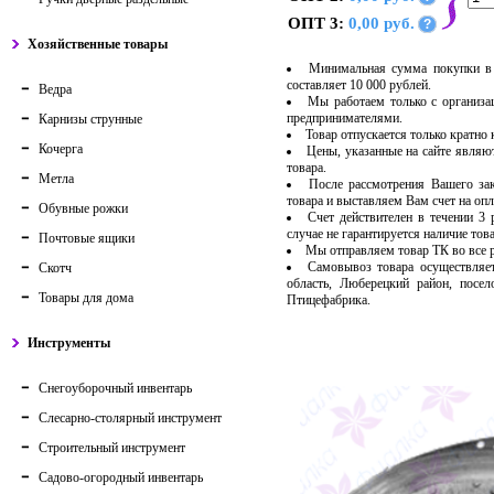
ОПТ 3:
0,00 руб.
?
Хозяйственные товары
Минимальная сумма покупки в 
составляет 10 000 рублей.
Ведра
Мы работаем только с организ
предпринимателями.
Карнизы струнные
Товар отпускается только кратно
Кочерга
Цены, указанные на сайте являю
товара.
Метла
После рассмотрения Вашего за
товара и выставляем Вам счет на опл
Обувные рожки
Счет действителен в течении 3
случае не гарантируется наличие тов
Почтовые ящики
Мы отправляем товар ТК во все
Самовывоз товара осуществляет
Скотч
область, Люберецкий район, посе
Товары для дома
Птицефабрика.
Инструменты
Снегоуборочный инвентарь
Слесарно-столярный инструмент
Строительный инструмент
Садово-огородный инвентарь