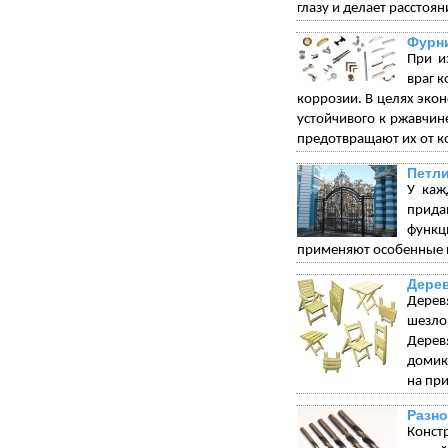
глазу и делает рассто
Фурни
При и
враг 
коррозии. В целях экон
устойчивого к ржавчи
предотвращают их от к
Петли
У каж
прида
функц
применяют особенные п
Дере
Дерев
шезло
Дерев
домик
на при
Разно
Конст