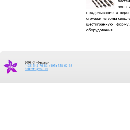
часте
зоны 
проделывание отверст
стружки из зоны сверл
шестигранную форму
оборудования.
2009 © «Фиалка»
(495) 542-76-80
,
(495) 558-62-68
fialka94@mail.ru