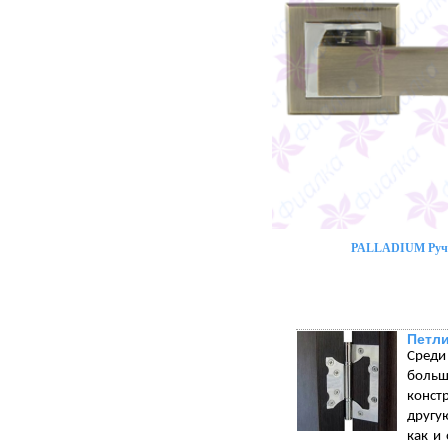
PALLADIUM Ручк
Петли
Среди
больш
конст
другу
как и