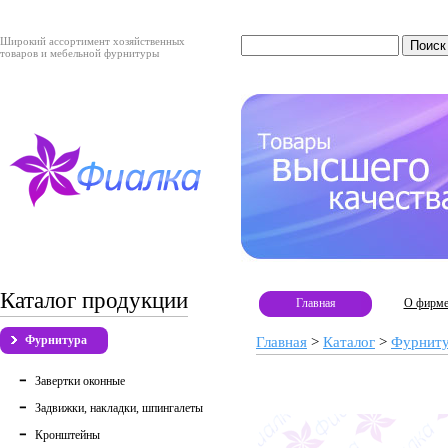
Широкий ассортимент хозяйственных
товаров и мебельной фурнитуры
Каталог продукции
Главная
О фирм
Фурнитура
Главная
>
Каталог
>
Фурнит
Завертки оконные
Задвижки, накладки, шпингалеты
Кронштейны