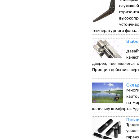
служащей 
горизонт
высокопр
устойчи
температурного фона...
Выбор
Давай
качес
дверей, где является 
Принцип действия: вер
Склад
Многи
карто
на ми
капельку комфорта. Удо
Петли
Тради
усиле
гараж