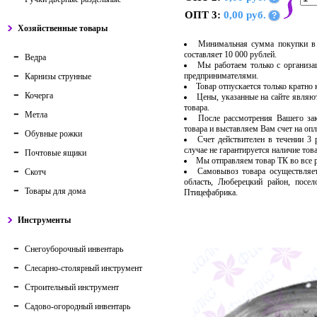
ОПТ 3:
0,00 руб.
?
Хозяйственные товары
Минимальная сумма покупки в 
составляет 10 000 рублей.
Ведра
Мы работаем только с организ
предпринимателями.
Карнизы струнные
Товар отпускается только кратно
Кочерга
Цены, указанные на сайте являю
товара.
Метла
После рассмотрения Вашего за
товара и выставляем Вам счет на опл
Обувные рожки
Счет действителен в течении 3
случае не гарантируется наличие тов
Почтовые ящики
Мы отправляем товар ТК во все
Самовывоз товара осуществляет
Скотч
область, Люберецкий район, посе
Товары для дома
Птицефабрика.
Инструменты
Снегоуборочный инвентарь
Слесарно-столярный инструмент
Строительный инструмент
Садово-огородный инвентарь