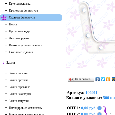
Крючки вешалки
Крепежная фурнитура
Оконная фурнитура
Петли
Проушины и др.
Дверные ручки
Вентиляционные решётки
Скобяные изделия
Замки
Замки висячие
Поделиться…
Замки врезные
Замки гаражные
Артикул:
106011
Замки накладные
Кол-во в упаковке:
500 шт
Замки защелки
ОПТ 1:
0,00 руб.
Цилиндровые механизмы
?
ОПТ 2:
0,00 руб.
?
Ручки дверные раздельные