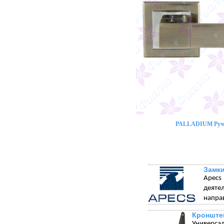
PALLADIUM Ручк
Замки
Apecs
деяте
напра
Кронште
Универса