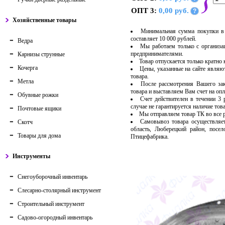
ОПТ 3:
0,00 руб.
?
Хозяйственные товары
Минимальная сумма покупки в 
составляет 10 000 рублей.
Ведра
Мы работаем только с организ
предпринимателями.
Карнизы струнные
Товар отпускается только кратно
Кочерга
Цены, указанные на сайте являю
товара.
Метла
После рассмотрения Вашего за
товара и выставляем Вам счет на опл
Обувные рожки
Счет действителен в течении 3
случае не гарантируется наличие тов
Почтовые ящики
Мы отправляем товар ТК во все
Самовывоз товара осуществляет
Скотч
область, Люберецкий район, посе
Товары для дома
Птицефабрика.
Инструменты
Снегоуборочный инвентарь
Слесарно-столярный инструмент
Строительный инструмент
Садово-огородный инвентарь