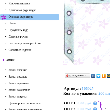
Крючки вешалки
Крепежная фурнитура
Оконная фурнитура
Петли
Проушины и др.
Дверные ручки
Вентиляционные решётки
Скобяные изделия
Замки
Замки висячие
Поделиться…
Замки врезные
Замки гаражные
Артикул:
106025
Замки накладные
Кол-во в упаковке:
200 шт
Замки защелки
ОПТ 1:
0,00 руб.
Цилиндровые механизмы
?
ОПТ 2:
0,00 руб.
?
Ручки дверные раздельные