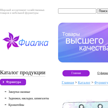
Широкий ассортимент хозяйственных
товаров и мебельной фурнитуры
Каталог продукции
Главная
О фирм
Фурнитура
Главная
>
Каталог
>
Фурнит
Завертки оконные
Задвижки, накладки, шпингалеты
Кронштейны