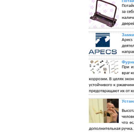
Пота
Потай
за себ
налич
дверей
Замки
Apecs
деяте
напра
Фурни
При и
враг 
коррозии. В целях экон
устойчивого к ржавчи
предотвращают их от к
Устан
Высот
челове
что е
дополнительная ручка.