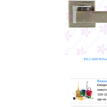
PALLADIUM Ручк
Важно
Ежедн
некот
100-20
где не