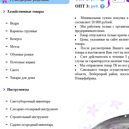
ОПТ 3:
руб.
?
Хозяйственные товары
Минимальная сумма покупки в 
составляет 10 000 рублей.
Ведра
Мы работаем только с организ
предпринимателями.
Карнизы струнные
Товар отпускается только кратно
Кочерга
Цены, указанные на сайте являю
товара.
Метла
После рассмотрения Вашего за
товара и выставляем Вам счет на опл
Обувные рожки
Счет действителен в течении 3
случае не гарантируется наличие тов
Почтовые ящики
Мы отправляем товар ТК во все
Самовывоз товара осуществляет
Скотч
область, Люберецкий район, посе
Товары для дома
Птицефабрика.
Инструменты
Снегоуборочный инвентарь
Слесарно-столярный инструмент
Строительный инструмент
Садово-огородный инвентарь