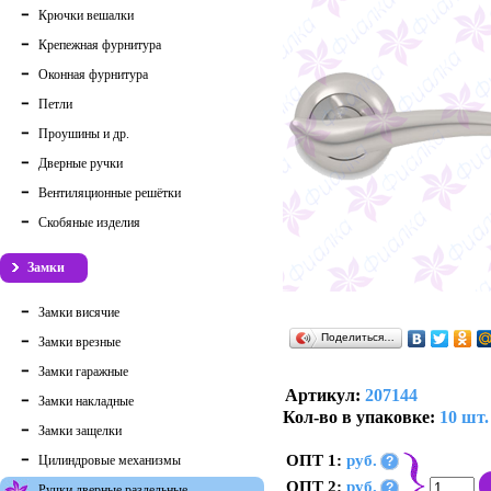
Крючки вешалки
Крепежная фурнитура
Оконная фурнитура
Петли
Проушины и др.
Дверные ручки
Вентиляционные решётки
Скобяные изделия
Замки
Замки висячие
Поделиться…
Замки врезные
Замки гаражные
Артикул:
207144
Замки накладные
Кол-во в упаковке:
10 шт.
Замки защелки
ОПТ 1:
руб.
Цилиндровые механизмы
?
ОПТ 2:
руб.
?
Ручки дверные раздельные