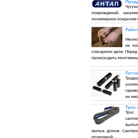
Проду
Чугун
повреждений, закале
полимерное покрытие с
Работ
Несмот
их по
слесарном деле. Перед 
происходить монтажны
Петли
Тради
усиле
гараж
их не
Трос 
Трос 
санте
выпол
жилых домов. Сантехн
политикой...