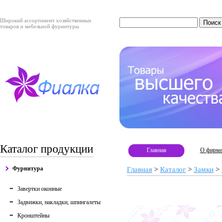
Широкий ассортимент хозяйственных
товаров и мебельной фурнитуры
Каталог продукции
Главная
О фирм
Фурнитура
Главная
>
Каталог
>
Замки
>
Завертки оконные
Задвижки, накладки, шпингалеты
Кронштейны