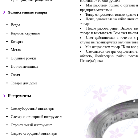
составляет 10 000 рублей.
Мы работаем только с организ
предпринимателями.
Хозяйственные товары
Товар отпускается только кратно
Цены, указанные на сайте являю
товара.
Ведра
После рассмотрения Вашего за
товара и выставляем Вам счет на опл
Карнизы струнные
Счет действителен в течении 3
Кочерга
случае не гарантируется наличие тов
Мы отправляем товар ТК во все
Метла
Самовывоз товара осуществляет
область, Люберецкий район, посе
Обувные рожки
Птицефабрика.
Почтовые ящики
Скотч
Товары для дома
Инструменты
Снегоуборочный инвентарь
Слесарно-столярный инструмент
Строительный инструмент
Садово-огородный инвентарь