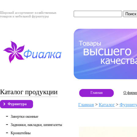
Широкий ассортимент хозяйственных
товаров и мебельной фурнитуры
Каталог продукции
Главная
О фирм
Фурнитура
Главная
>
Каталог
>
Фурнит
Завертки оконные
Задвижки, накладки, шпингалеты
Кронштейны