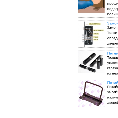
просл
подве
больш
Замо
Замоч
Такж
опред
дверей
Петли
Тради
усиле
гараж
их не
Пота
Потай
за себ
налич
дверей