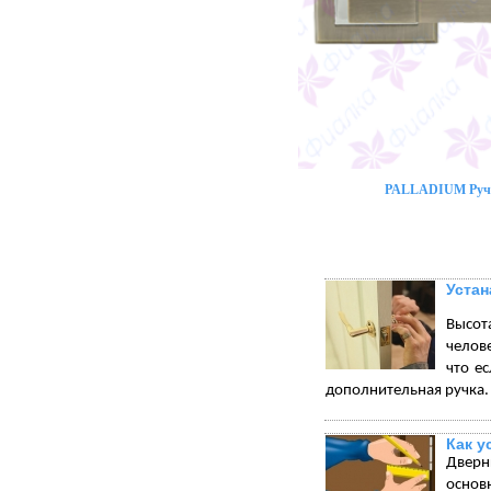
PALLADIUM Ручк
Устан
Высот
челове
что е
дополнительная ручка.
Как у
Дверн
основ