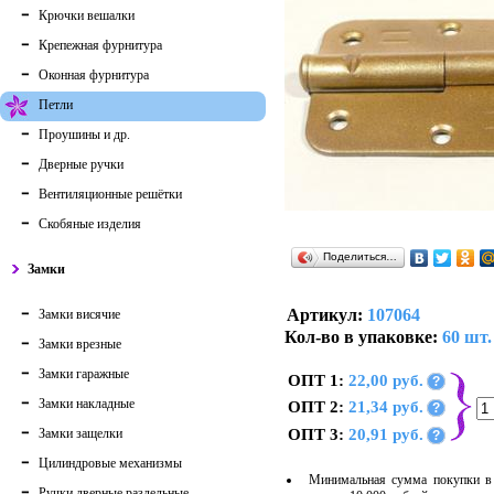
Крючки вешалки
Крепежная фурнитура
Оконная фурнитура
Петли
Проушины и др.
Дверные ручки
Вентиляционные решётки
Скобяные изделия
Поделиться…
Замки
Артикул:
107064
Замки висячие
Кол-во в упаковке:
60 шт.
Замки врезные
Замки гаражные
ОПТ 1:
22,00 руб.
?
Замки накладные
ОПТ 2:
21,34 руб.
?
Замки защелки
ОПТ 3:
20,91 руб.
?
Цилиндровые механизмы
Минимальная сумма покупки в 
Ручки дверные раздельные