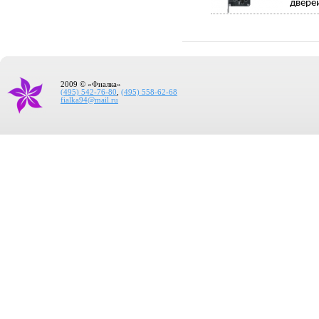
дверей
2009 © «Фиалка»
(495) 542-76-80
,
(495) 558-62-68
fialka94@mail.ru