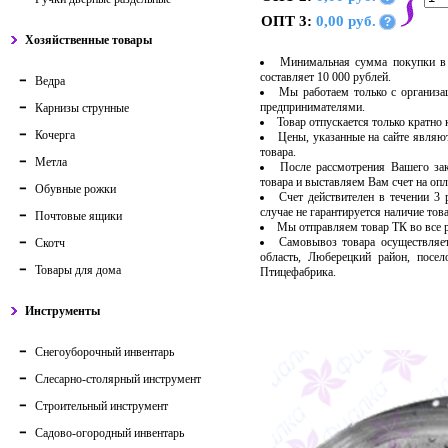
ОПТ 3:
0,00 руб.
?
Хозяйственные товары
Минимальная сумма покупки в 
составляет 10 000 рублей.
Ведра
Мы работаем только с организ
предпринимателями.
Карнизы струнные
Товар отпускается только кратно
Кочерга
Цены, указанные на сайте являю
товара.
Метла
После рассмотрения Вашего за
товара и выставляем Вам счет на опл
Обувные рожки
Счет действителен в течении 3
случае не гарантируется наличие тов
Почтовые ящики
Мы отправляем товар ТК во все
Самовывоз товара осуществляет
Скотч
область, Люберецкий район, посе
Товары для дома
Птицефабрика.
Инструменты
Снегоуборочный инвентарь
Слесарно-столярный инструмент
Строительный инструмент
Садово-огородный инвентарь