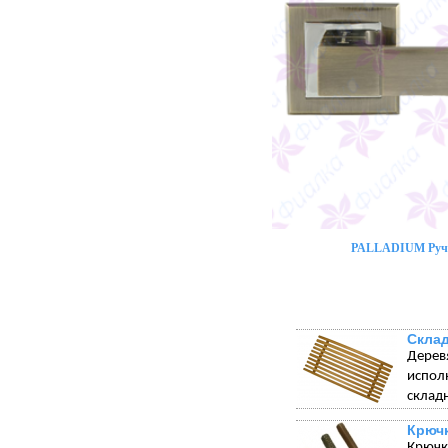
PALLADIUM Ручк
Склад
Дерев
испол
склад
Крюч
Крючк