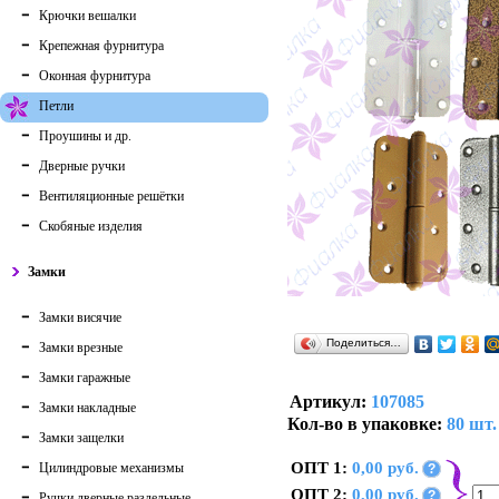
Крючки вешалки
Крепежная фурнитура
Оконная фурнитура
Петли
Проушины и др.
Дверные ручки
Вентиляционные решётки
Скобяные изделия
Замки
Замки висячие
Поделиться…
Замки врезные
Замки гаражные
Артикул:
107085
Замки накладные
Кол-во в упаковке:
80 шт.
Замки защелки
ОПТ 1:
0,00 руб.
Цилиндровые механизмы
?
ОПТ 2:
0,00 руб.
?
Ручки дверные раздельные