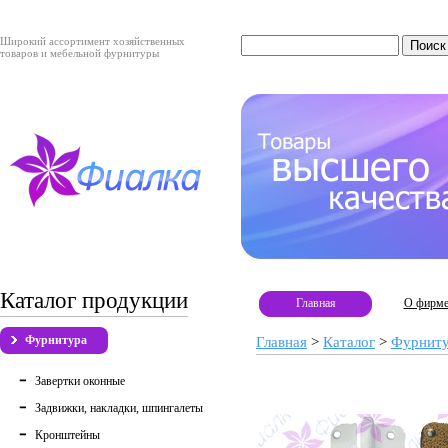
Широкий ассортимент хозяйственных
товаров и мебельной фурнитуры
Каталог продукции
Главная
О фирм
Фурнитура
Главная
>
Каталог
>
Фурнит
Завертки оконные
Задвижки, накладки, шпингалеты
Кронштейны