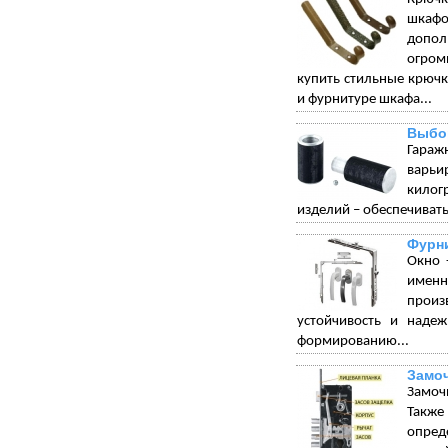
шкафо
допол
огром
купить стильные крюч
и фурнитуре шкафа...
Выбо
Гараж
варьи
килог
изделий – обеспечивать
Фурни
Окно 
именн
произ
устойчивость и надеж
формированию...
Замо
Замоч
Такж
опред