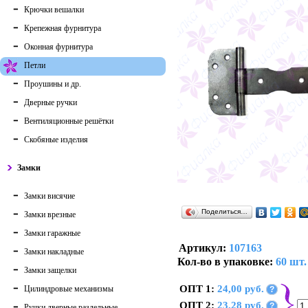
Крючки вешалки
Крепежная фурнитура
Оконная фурнитура
Петли
Проушины и др.
Дверные ручки
Вентиляционные решётки
Скобяные изделия
Замки
Замки висячие
Поделиться…
Замки врезные
Замки гаражные
Артикул:
107163
Замки накладные
Кол-во в упаковке:
60 шт.
Замки защелки
ОПТ 1:
24,00 руб.
Цилиндровые механизмы
?
ОПТ 2:
23,28 руб.
?
Ручки дверные раздельные