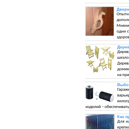
Дверн
Опытн
допол
Мнения
одни с
здоров
Дере
Дерев
шезло
Дерев
домик
на при
Выбо
Гараж
варьи
килог
изделий – обеспечивать
Как п
Для н
крепк