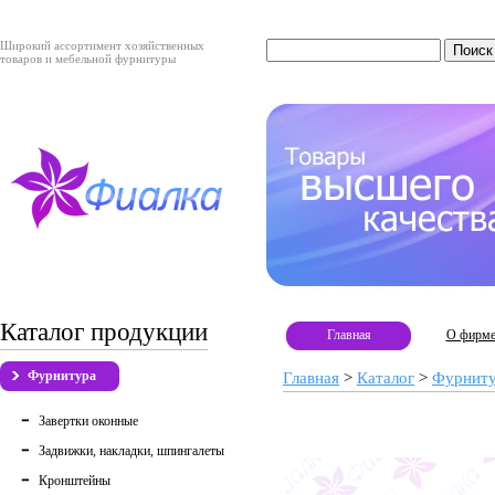
Широкий ассортимент хозяйственных
товаров и мебельной фурнитуры
Каталог продукции
Главная
О фирм
Фурнитура
Главная
>
Каталог
>
Фурнит
Завертки оконные
Задвижки, накладки, шпингалеты
Кронштейны