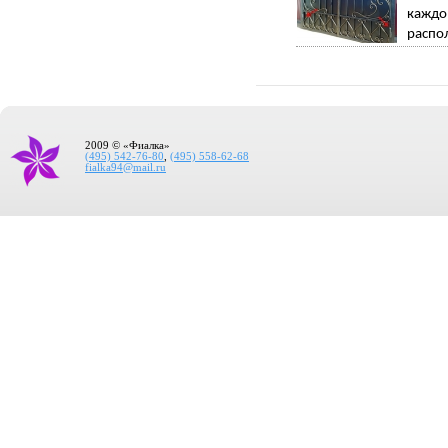
каждо
распо
2009 © «Фиалка»
(495) 542-76-80
,
(495) 558-62-68
fialka94@mail.ru