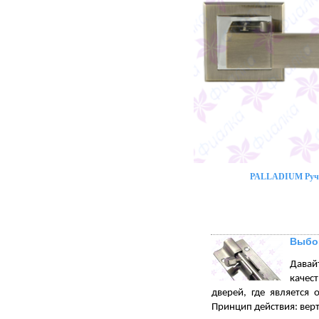
PALLADIUM Ручк
Выбор
Давай
качес
дверей, где является 
Принцип действия: вер