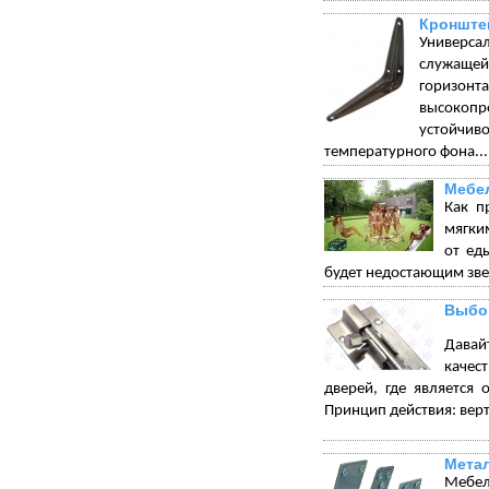
Кронште
Универса
служащей 
горизонт
высокопр
устойчи
температурного фона...
Мебел
Как п
мягки
от ед
будет недостающим зве
Выбор
Давай
качес
дверей, где является 
Принцип действия: вер
Метал
Мебел