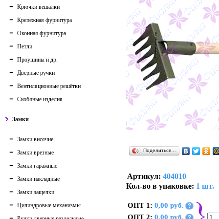
Крючки вешалки
Крепежная фурнитура
Оконная фурнитура
Петли
Проушины и др.
Дверные ручки
Вентиляционные решётки
Скобяные изделия
Замки
Замки висячие
Поделиться…
Замки врезные
Замки гаражные
Артикул:
404010
Замки накладные
Кол-во в упаковке:
1 шт.
Замки защелки
ОПТ 1:
0,00 руб.
Цилиндровые механизмы
?
ОПТ 2:
0,00 руб.
?
Ручки дверные раздельные