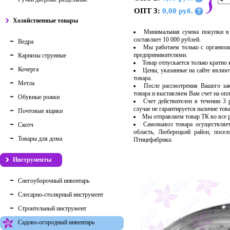
ОПТ 3:
0,00 руб.
?
Хозяйственные товары
Минимальная сумма покупки в 
составляет 10 000 рублей.
Ведра
Мы работаем только с организ
предпринимателями.
Карнизы струнные
Товар отпускается только кратно
Кочерга
Цены, указанные на сайте являю
товара.
Метла
После рассмотрения Вашего за
товара и выставляем Вам счет на опл
Обувные рожки
Счет действителен в течении 3
случае не гарантируется наличие тов
Почтовые ящики
Мы отправляем товар ТК во все
Самовывоз товара осуществляет
Скотч
область, Люберецкий район, посе
Товары для дома
Птицефабрика.
Инструменты
Снегоуборочный инвентарь
Слесарно-столярный инструмент
Строительный инструмент
Садово-огородный инвентарь