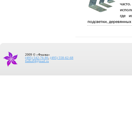
часто
испол
где и
подсветки, деревянных
2009 © «Фиалка»
(495) 542-76-80
,
(495) 558-62-68
fialka94@mail.ru