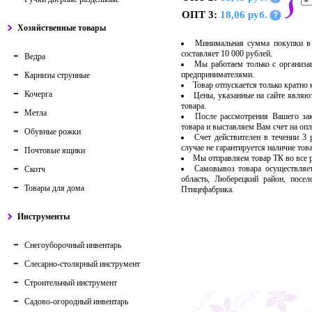
ОПТ 3:
18,06 руб.
?
Хозяйственные товары
Минимальная сумма покупки в 
составляет 10 000 рублей.
Ведра
Мы работаем только с организ
предпринимателями.
Карнизы струнные
Товар отпускается только кратно
Кочерга
Цены, указанные на сайте являю
товара.
Метла
После рассмотрения Вашего за
товара и выставляем Вам счет на опл
Обувные рожки
Счет действителен в течении 3
случае не гарантируется наличие тов
Почтовые ящики
Мы отправляем товар ТК во все
Самовывоз товара осуществляет
Скотч
область, Люберецкий район, посе
Товары для дома
Птицефабрика.
Инструменты
Снегоуборочный инвентарь
Слесарно-столярный инструмент
Строительный инструмент
Садово-огородный инвентарь