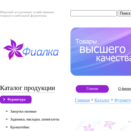
Широкий ассортимент хозяйственных
товаров и мебельной фурнитуры
Каталог продукции
Главная
О фирм
Фурнитура
Главная
>
Каталог
>
Фурнит
Завертки оконные
Задвижки, накладки, шпингалеты
Кронштейны