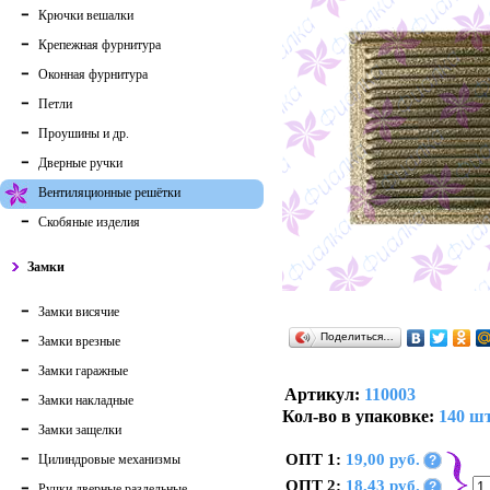
Крючки вешалки
Крепежная фурнитура
Оконная фурнитура
Петли
Проушины и др.
Дверные ручки
Вентиляционные решётки
Скобяные изделия
Замки
Замки висячие
Поделиться…
Замки врезные
Замки гаражные
Артикул:
110003
Замки накладные
Кол-во в упаковке:
140 шт
Замки защелки
ОПТ 1:
19,00 руб.
Цилиндровые механизмы
?
ОПТ 2:
18,43 руб.
?
Ручки дверные раздельные