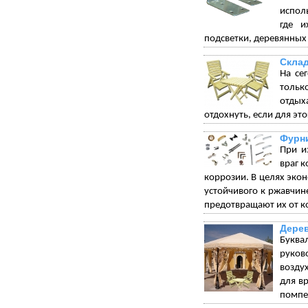
испол
где и
подсветки, деревянных
Склад
На се
тольк
отдых
отдохнуть, если для эт
Фурни
При и
враг 
коррозии. В целях экон
устойчивого к ржавчи
предотвращают их от к
Дерев
Буква
руков
возду
для в
помпез