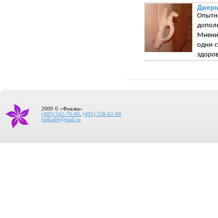
Дверн
Опытн
допол
Мнения
одни с
здоров
2009 © «Фиалка»
(495) 542-76-80
,
(495) 558-62-68
fialka94@mail.ru