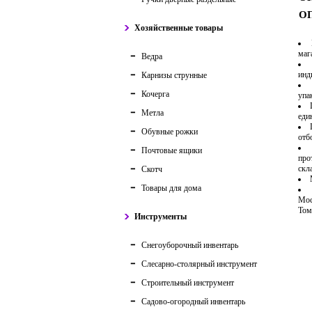
ОП
Хозяйственные товары
маг
Ведра
инд
Карнизы струнные
Кочерга
упа
Метла
еди
Обувные рожки
отб
Почтовые ящики
про
скл
Скотч
Товары для дома
Мос
Том
Инструменты
Снегоуборочный инвентарь
Слесарно-столярный инструмент
Строительный инструмент
Садово-огородный инвентарь