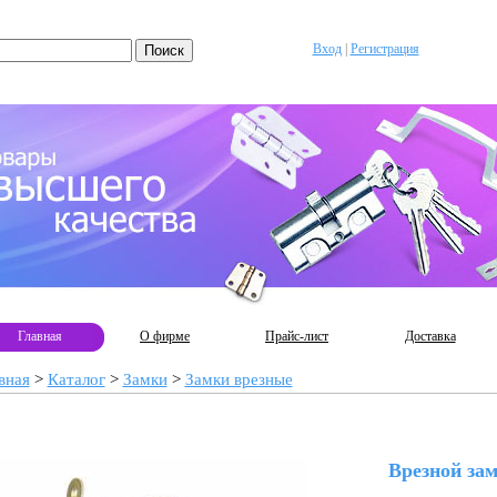
Вход
|
Регистрация
Главная
О фирме
Прайс-лист
Доставка
вная
>
Каталог
>
Замки
>
Замки врезные
Врезной зам