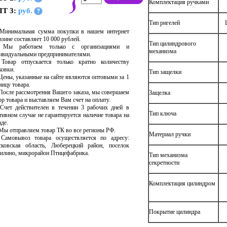
Комплектация ручками
Т 3:
руб.
?
Тип ригелей
Минимальная сумма покупки в нашем интернет
азине составляет 10 000 рублей.
Тип цилиндрового
Мы работаем только с организациями и
механизма
ивидуальными предпринимателями.
Товар отпускается только кратно количеству
ковки.
Тип защелки
Цены, указанные на сайте являются оптовыми за 1
ницу товара.
После рассмотрения Вашего заказа, мы совершаем
Защелка
ор товара и выставляем Вам счет на оплату.
Счет действителен в течении 3 рабочих дней в
Тип ключа
тивном случае не гарантируется наличие товара на
аде.
Мы отправляем товар ТК во все регионы РФ.
Материал ручки
Самовывоз товара осуществляется по адресу:
ковская область, Люберецкий район, поселок
илино, микрорайон Птицефабрика.
Тип механизма
секретности
Комплектация цилиндром
Покрытие цилиндра