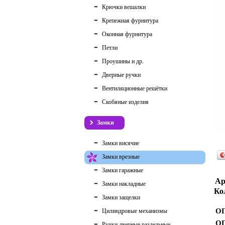
Крючки вешалки
Крепежная фурнитура
Оконная фурнитура
Петли
Проушины и др.
Дверные ручки
Вентиляционные решётки
Скобяные изделия
Замки
Замки висячие
Замки врезные
Замки гаражные
Ар
Замки накладные
Ко
Замки защелки
ОП
Цилиндровые механизмы
ОП
Ручки дверные раздельные