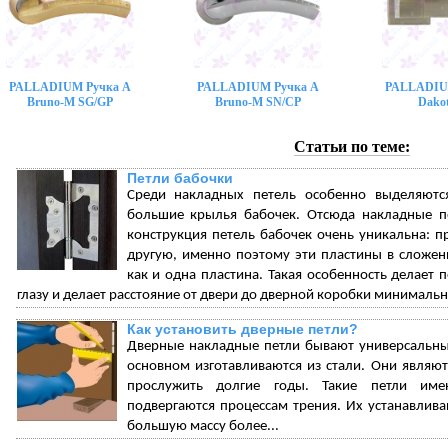
PALLADIUM Ручка A
PALLADIUM Ручка A
PALLADIU
Bruno-M SG/GP
Bruno-M SN/CP
Dako
Статьи по теме:
Петли бабочки
Среди накладных петель особенно выделяютс
большие крылья бабочек. Отсюда накладные пе
конструкция петель бабочек очень уникальна: п
другую, именно поэтому эти пластины в сложен
как и одна пластина. Такая особенность делает
глазу и делает расстояние от двери до дверной коробки минималь
Как установить дверные петли?
Дверные накладные петли бывают универсальны
основном изготавливаются из стали. Они являю
прослужить долгие годы. Такие петли име
подвергаются процессам трения. Их устанавлив
большую массу более...