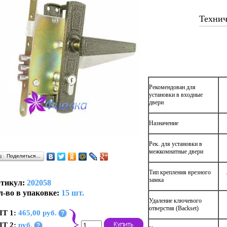
Технич
Рекомендован для
установки в входные
двери
Назначение
Рек. для установки в
межкомнатные двери
Поделиться…
Тип крепления врезного
замка
тикул:
202058
л-во в упаковке:
15 шт.
Удаление ключевого
отверстия (Backset)
Т 1:
465,00 руб.
?
Т 2:
руб.
?