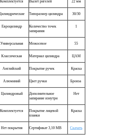
Комплектуется
Вылет ригелей
22 мм
Цилиндрические
Типоразмер цилиндра
30/30
Евроцилиндр
Количество точек
1
запирания
Универсальная
Межосевое
55
Классическая
Материал цилиндра
ЦАМ
Английский
Покрытие ручек
Краска
Алюминий
Цвет ручки
Бронза
Цилиндровый
Дополнительное
Нет
запирание изнутри
Комплектуется
Покрытие лицевой
Краска
планки
Нет покрытия
Сертификат 3,10 MB
Скачать