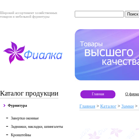
Широкий ассортимент хозяйственных
товаров и мебельной фурнитуры
Каталог продукции
Главная
О фирм
Фурнитура
Главная
>
Каталог
>
Замки
>
Завертки оконные
Задвижки, накладки, шпингалеты
Кронштейны