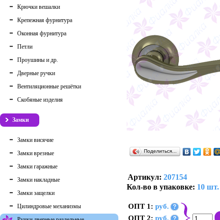
Крючки вешалки
Крепежная фурнитура
Оконная фурнитура
Петли
Проушины и др.
Дверные ручки
Вентиляционные решётки
Скобяные изделия
Замки
Замки висячие
Поделиться…
Замки врезные
Замки гаражные
Артикул:
207154
Замки накладные
Кол-во в упаковке:
10 шт.
Замки защелки
ОПТ 1:
руб.
Цилиндровые механизмы
?
ОПТ 2:
руб.
?
Ручки дверные раздельные