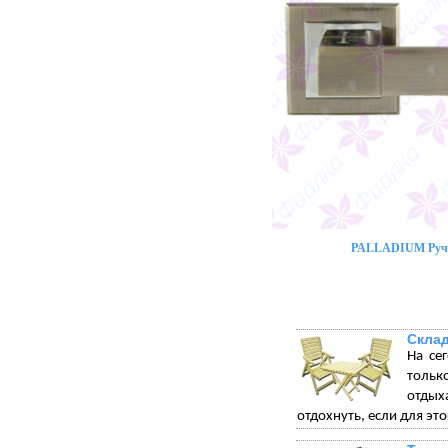
PALLADIUM Ручк
Склад
На се
тольк
отдых
отдохнуть, если для эт