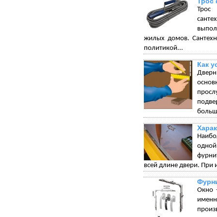
Трос 
Трос 
санте
выпол
жилых домов. Сантехн
политикой...
Как у
Дверн
основ
просл
подве
больш
Харак
Наибо
одной
фурни
всей длине двери. При 
Фурни
Окно 
именн
произ