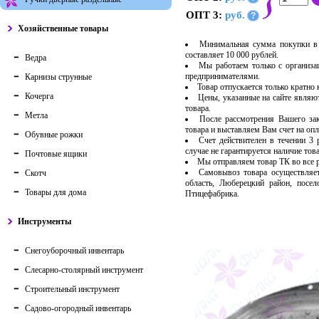
ОПТ 3:
руб.
?
Хозяйственные товары
Минимальная сумма покупки в 
составляет 10 000 рублей.
Ведра
Мы работаем только с организ
предпринимателями.
Карнизы струнные
Товар отпускается только кратно
Кочерга
Цены, указанные на сайте являю
товара.
Метла
После рассмотрения Вашего за
товара и выставляем Вам счет на опл
Обувные рожки
Счет действителен в течении 3
случае не гарантируется наличие тов
Почтовые ящики
Мы отправляем товар ТК во все
Самовывоз товара осуществляет
Скотч
область, Люберецкий район, посе
Товары для дома
Птицефабрика.
Инструменты
Снегоуборочный инвентарь
Слесарно-столярный инструмент
Строительный инструмент
Садово-огородный инвентарь