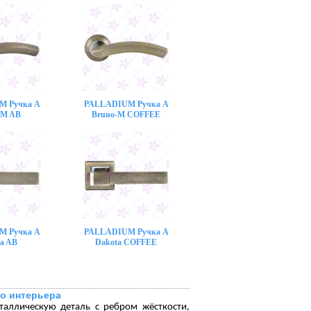
M Ручка A
PALLADIUM Ручка A
-M AB
Bruno-M COFFEE
M Ручка A
PALLADIUM Ручка A
a AB
Dakota COFFEE
о интерьера
таллическую деталь с ребром жёсткости,