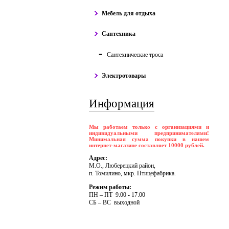
Мебель для отдыха
Сантехника
Сантехнические троса
Электротовары
Информация
Мы работаем только с организациями и
индивидуальными предпринимателями!
Минимальная сумма покупки в нашем
интернет-магазине составляет 10000 рублей.
Адрес:
М.О., Люберецкий район,
п. Томилино, мкр. Птицефабрика.
Режим работы:
ПH – ПT 9:00 - 17:00
CБ – BC выходной