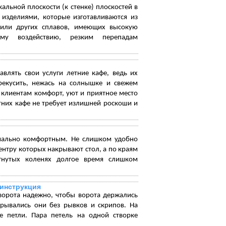
льной плоскости (к стенке) плоскостей в
 изделиями, которые изготавливаются из
 или других сплавов, имеющих высокую
ому воздействию, резким перепадам
влять свои услуги летние кафе, ведь их
рекусить, нежась на солнышке и свежем
 клиентам комфорт, уют и приятное место
тних кафе не требует излишней роскоши и
мально комфортным. Не слишком удобно
центру которых накрывают стол, а по краям
гнутых коленях долгое время слишком
 инструкция
 ворота надежно, чтобы ворота держались
рывались они без рывков и скрипов. На
е петли. Пара петель на одной створке