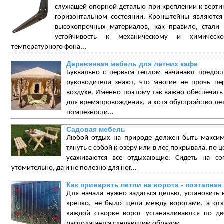
служащей опорной деталью при креплении к вертика
горизонтальном состоянии. Кронштейны являются
высокопрочных материалов, как правило, стали
устойчивость к механическому и химическ
температурного фона...
Деревянная мебель для летних кафе
Буквально с первым теплом начинают предоста
руководители знают, что многие не прочь пе
воздухе. Именно поэтому так важно обеспечить
для времяпровождения, и хотя обустройство ле
помпезности...
Садовая мебель
Любой отдых на природе должен быть макси
тянуть с собой к озеру или в лес покрывала, по 
усаживаются все отдыхающие. Сидеть на со
утомительно, да и не полезно для ног...
Как приварить петли на ворота - поэтапная
Для начала нужно задаться целью, установить
крепко, не было щели между воротами, а отк
каждой створке ворот устанавливаются по дв
располагается следующим образом...