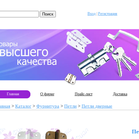
Вход
|
Регистрация
Главная
О фирме
Прайс-лист
Доставка
авная
>
Каталог
>
Фурнитура
>
Петли
>
Петли дверные
Пе