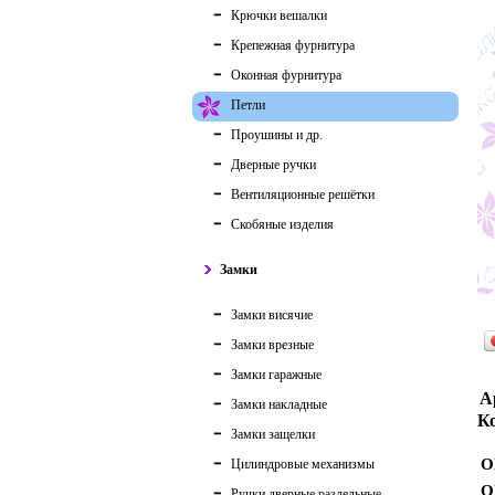
Крючки вешалки
Крепежная фурнитура
Оконная фурнитура
Петли
Проушины и др.
Дверные ручки
Вентиляционные решётки
Скобяные изделия
Замки
Замки висячие
Замки врезные
Замки гаражные
А
Замки накладные
Ко
Замки защелки
О
Цилиндровые механизмы
О
Ручки дверные раздельные