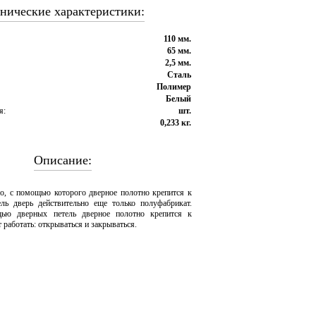
нические характеристики:
110 мм.
65 мм.
2,5 мм.
Сталь
Полимер
Белый
я:
шт.
0,233 кг.
Описание:
во, с помощью которого дверное полотно крепится к
ель дверь действительно еще только полуфабрикат.
ью дверных петель дверное полотно крепится к
т работать: открываться и закрываться.