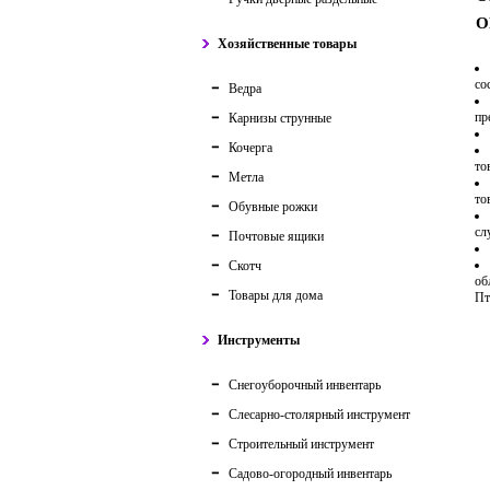
О
Хозяйственные товары
со
Ведра
пр
Карнизы струнные
Кочерга
то
Метла
то
Обувные рожки
сл
Почтовые ящики
Скотч
об
Товары для дома
Пт
Инструменты
Снегоуборочный инвентарь
Слесарно-столярный инструмент
Строительный инструмент
Садово-огородный инвентарь