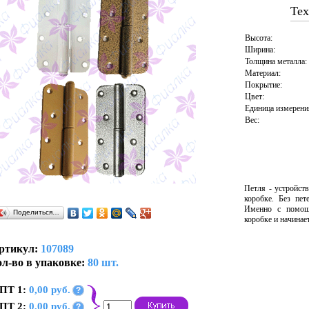
Тех
Высота:
Ширина:
Толщина металла:
Материал:
Покрытие:
Цвет:
Единица измерени
Вес:
Петля - устройст
коробке. Без пет
Именно с помощ
Поделиться…
коробке и начинае
ртикул:
107089
л-во в упаковке:
80 шт.
ПТ 1:
0,00 руб.
?
ПТ 2:
0,00 руб.
?