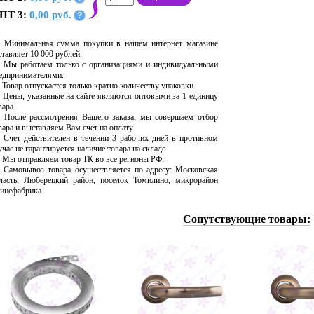
ПТ 3:
0,00 руб.
?
Минимальная сумма покупки в нашем интернет магазине
ставляет 10 000 рублей.
Мы работаем только с организациями и индивидуальными
едпринимателями.
Товар отпускается только кратно количеству упаковки.
Цены, указанные на сайте являются оптовыми за 1 единицу
вара.
После рассмотрения Вашего заказа, мы совершаем отбор
вара и выставляем Вам счет на оплату.
Счет действителен в течении 3 рабочих дней в противном
учае не гарантируется наличие товара на складе.
Мы отправляем товар ТК во все регионы РФ.
Самовывоз товара осуществляется по адресу: Московская
ласть, Люберецкий район, поселок Томилино, микрорайон
ицефабрика.
Сопутствующие товары: